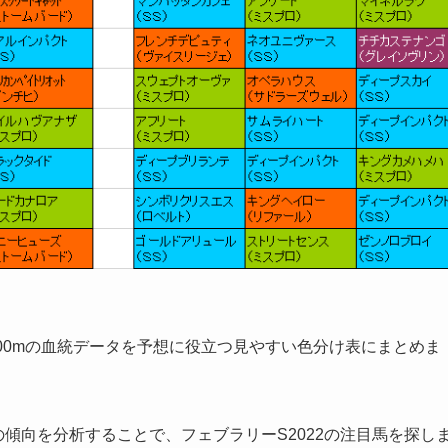
600mの血統データを予想に役立つ見やすい色分け表にまとめま
の傾向を分析することで、フェブラリーS2022の注目馬を探し