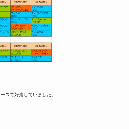
レースで好走していました。