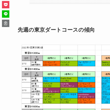
先週の東京ダートコースの傾向