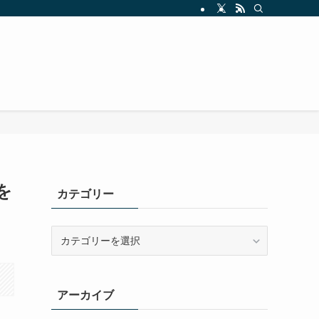
を
カテゴリー
カ
テ
ゴ
リ
アーカイブ
ー