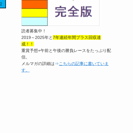
読者募集中！
2019～2025年と
7年連続年間プラス回収達
成！！
重賞予想+午前と午後の勝負レースをたっぷり配
信。
メルマガの詳細は
⇒
こちらの記事に書いていま
す。