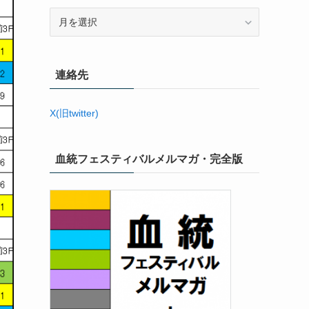
ア
ー
カ
イ
連絡先
ブ
X(旧twitter)
血統フェスティバルメルマガ・完全版