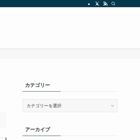
カテゴリー
カ
テ
ゴ
リ
アーカイブ
ー