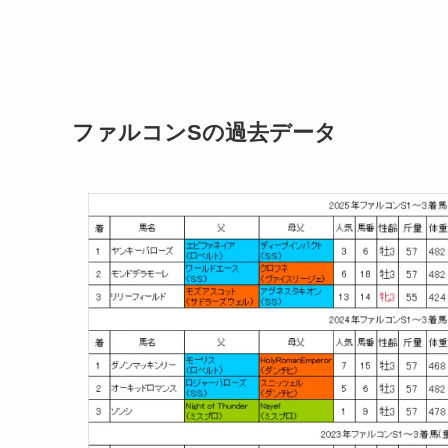
ファルコンSの過去データ