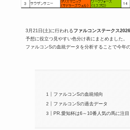
3月21日(土)に行われる
ファルコンステークス202
予想に役立つ見やすい色分け表にまとめました。
ファルコンSの血統データを分析することで今年
ファルコンSの血統傾向
ファルコンSの過去データ
PR.愛知杯は6～10番人気の馬に注目