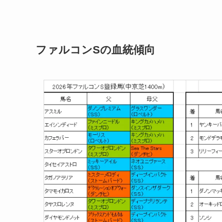
ファルコンSの血統傾向