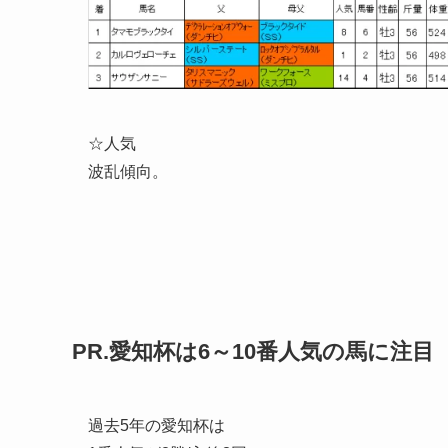
☆人気
波乱傾向。
PR.愛知杯は6～10番人気の馬に注目
過去5年の愛知杯は