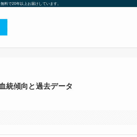
無料で20年以上お届けしています。
6血統傾向と過去データ