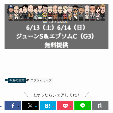
今週の重賞
エプソムカップ
よかったらシェアしてね！