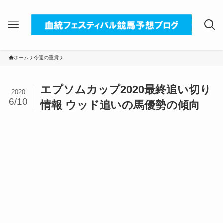
ホーム
今週の重賞
エプソムカップ2020最終追い切り
2020
6/10
情報 ウッド追いの馬優勢の傾向