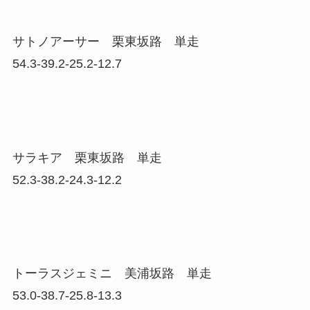
サトノアーサー 栗東坂路 単走
54.3-39.2-25.2-12.7
サラキア 栗東坂路 単走
52.3-38.2-24.3-12.2
トーラスジェミニ 美浦坂路 単走
53.0-38.7-25.8-13.3