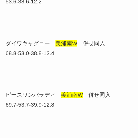
53.6-38.6-12.2
ダイワキャグニー
美浦南W
併せ同入
68.8-53.0-38.8-12.4
ピースワンパラディ
美浦南W
併せ同入
69.7-53.7-39.9-12.8