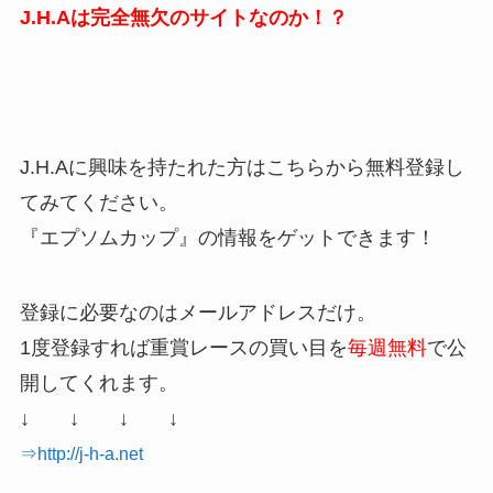
J.H.Aは完全無欠のサイトなのか！？
J.H.Aに興味を持たれた方はこちらから無料登録し
てみてください。
『エプソムカップ』の情報をゲットできます！
登録に必要なのはメールアドレスだけ。
1度登録すれば重賞レースの買い目を
毎週無料
で公
開してくれます。
↓ ↓ ↓ ↓
⇒http://j-h-a.net