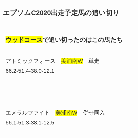
エプソムC2020出走予定馬の追い切り
ウッドコース
で追い切ったのはこの馬たち
アトミックフォース
美浦南W
単走
66.2-51.4-38.0-12.1
エメラルファイト
美浦南W
併せ同入
66.1-51.3-38.1-12.5