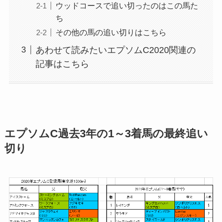
ウッドコースで追い切ったのはこの馬た
ち
その他の馬の追い切りはこちら
あわせて読みたいエプソムC2020関連の
記事はこちら
エプソムC過去3年の1～3着馬の最終追い
切り