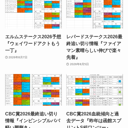
エルムステークス2026予想
レパードステークス2026最
『ウェイワードアクトもう
終追い切り情報『ファイア
一丁』
マン素晴らしい伸びで楽々
先着』
2026年8月7日
2026年8月5日
CBC賞2026最終追い切り
CBC賞2026血統傾向と過
情報『インビンシブルパパ
去データ『昨年は函館スプ
軽い脚捌き』
リントS組ワンツー』