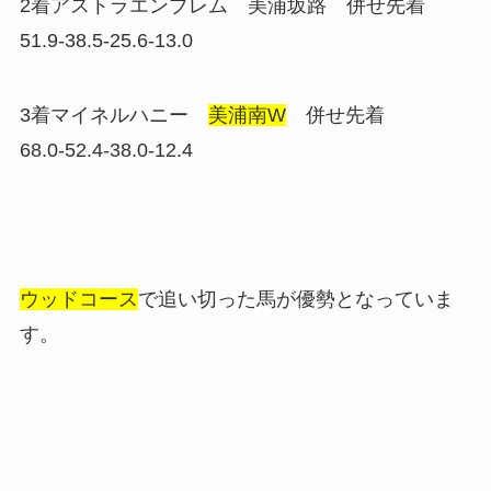
2着アストラエンブレム 美浦坂路 併せ先着
51.9-38.5-25.6-13.0
3着マイネルハニー
美浦南W
併せ先着
68.0-52.4-38.0-12.4
ウッドコース
で追い切った馬が優勢となっていま
す。