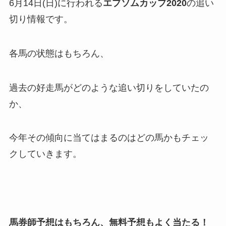
6月14日(日)に行われる
エプソムカップ2020
の追い
切り情報です。
各馬の状態はもちろん、
過去の好走馬がどのような追い切りをしていたの
か、
今年その傾向に当てはまるのはどの馬かもチェッ
クしていきます。
馬券師予想はもちろん、無料予想もよく当たる！