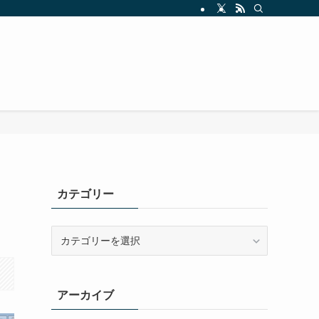
カテゴリー
カ
テ
ゴ
リ
アーカイブ
ー