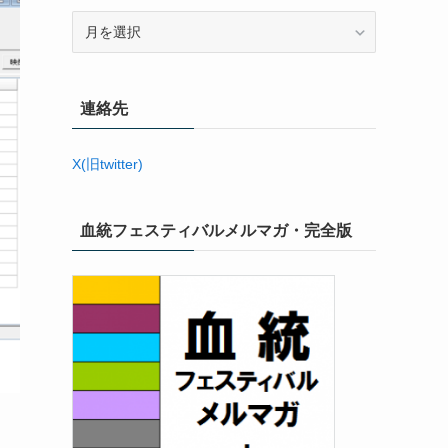
ア
ー
カ
イ
連絡先
ブ
X(旧twitter)
血統フェスティバルメルマガ・完全版