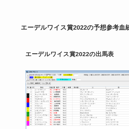
エーデルワイス賞2022の予想参考血
エーデルワイス賞2022の出馬表