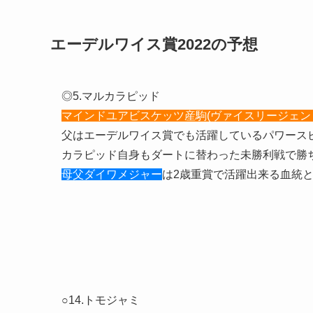
エーデルワイス賞2022の予想
◎5.マルカラピッド
マインドユアビスケッツ産駒(ヴァイスリージェン
父はエーデルワイス賞でも活躍しているパワース
カラピッド自身もダートに替わった未勝利戦で勝
母父ダイワメジャー
は2歳重賞で活躍出来る血統
○14.トモジャミ