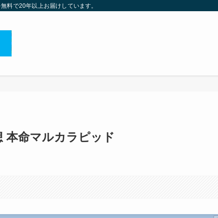
無料で20年以上お届けしています。
想 本命マルカラピッド