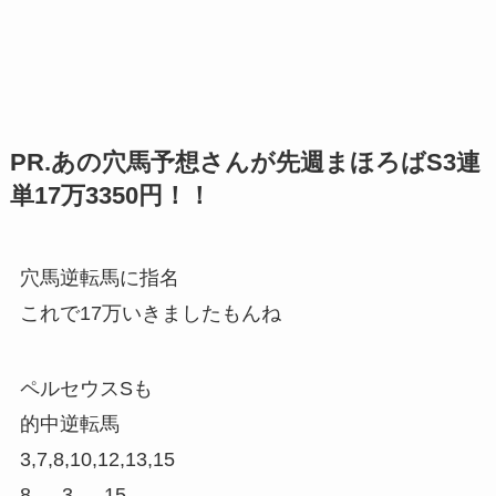
PR.あの穴馬予想さんが先週まほろばS3連
単17万3350円！！
穴馬逆転馬に指名
これで17万いきましたもんね
ペルセウスSも
的中逆転馬
3,7,8,10,12,13,15
8 → 3 → 15