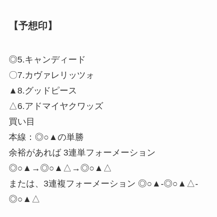
【予想印】
◎5.キャンディード
〇7.カヴァレリッツォ
▲8.グッドピース
△6.アドマイヤクワッズ
買い目
本線：◎○▲の単勝
余裕があれば 3連単フォーメーション
◎○▲→◎○▲△→◎○▲△
または、3連複フォーメーション ◎○▲-◎○▲△-
◎○▲△