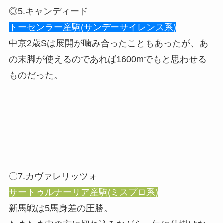
◎5.キャンディード
トーセンラー産駒(サンデーサイレンス系)
中京2歳Sは展開が噛み合ったこともあったが、あ
の末脚が使えるのであれば1600mでもと思わせる
ものだった。
〇7.カヴァレリッツォ
サートゥルナーリア産駒(ミスプロ系)
新馬戦は5馬身差の圧勝。