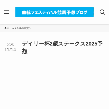
ホーム
今週の重賞
デイリー杯2歳ステークス2025予
2025
11/14
想