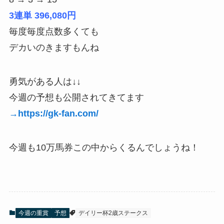
3連単 396,080円
毎度毎度点数多くても
デカいのきますもんね
勇気がある人は↓↓
今週の予想も公開されてきてます
→https://gk-fan.com/
今週も10万馬券この中からくるんでしょうね！
今週の重賞
予想
デイリー杯2歳ステークス