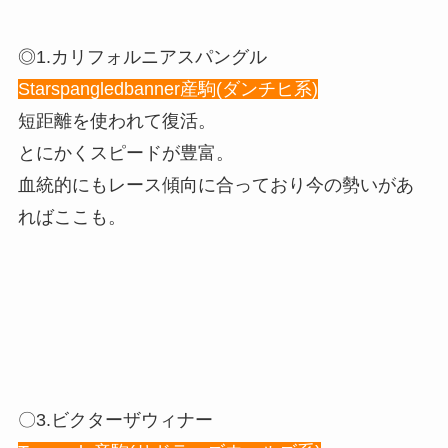
◎1.カリフォルニアスパングル
Starspangledbanner産駒(ダンチヒ系)
短距離を使われて復活。
とにかくスピードが豊富。
血統的にもレース傾向に合っており今の勢いがあ
ればここも。
〇3.ビクターザウィナー