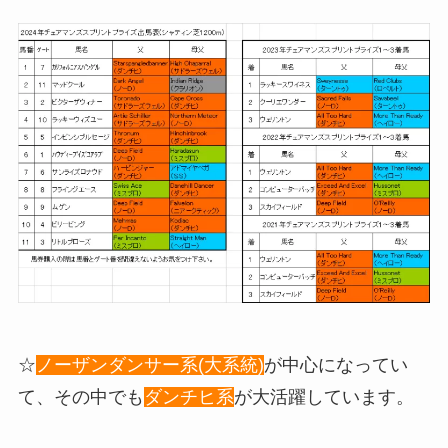
☆
ノーザンダンサー系(大系統)
が中心になってい
て、その中でも
ダンチヒ系
が大活躍しています。