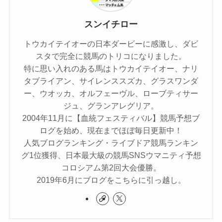
スンイチロー
トウカイテイオーの日本ダービーに感激し、ダビ
スタで完全に競馬のトリコになりました。
特に思い入れのある馬はトウカイテイオー、ナリ
タブライアン、サイレンススズカ、グラスワンダ
ー、ウオッカ、オルフェーヴル、ローブティサー
ジュ、グランアレグリア。
2004年11月に【血統フェスティバル】競馬予想ブ
ログを始め、現在までほぼ毎日更新中！
人気ブログランキング・ライブドア競馬ランキン
グ1位獲得、日本最大級の競馬SNSウマニティ予想
コロシアム第2回大会優勝。
2019年6月にブログをこちらに引っ越し。