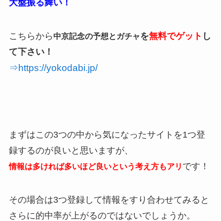
大盤振る舞い！
こちらから
を
無料でゲット
し
中京記念の予想とガチャ
て下さい！
⇒https://yokodabi.jp/
まずはこの3つの中から気になったサイトを1つ登
録するのが良いと思いますが、
です！
情報は多ければ多いほど良いという考え方もアリ
その場合は3つ登録して情報をすり合わせてみると
さらに的中率が上がるのではないでしょうか。