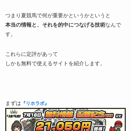
つまり夏競馬で何が重要かというかというと
本当の情報と、それを的中につなげる技術
なんで
す。
これらに定評があって
しかも無料で使えるサイトを紹介します。
まずは
『リホラボ』