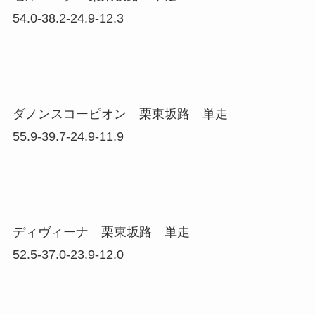
54.0-38.2-24.9-12.3
ダノンスコーピオン 栗東坂路 単走
55.9-39.7-24.9-11.9
ディヴィーナ 栗東坂路 単走
52.5-37.0-23.9-12.0