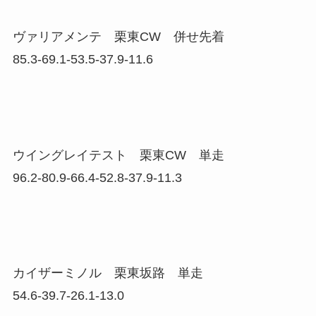
ヴァリアメンテ 栗東CW 併せ先着
85.3-69.1-53.5-37.9-11.6
ウイングレイテスト 栗東CW 単走
96.2-80.9-66.4-52.8-37.9-11.3
カイザーミノル 栗東坂路 単走
54.6-39.7-26.1-13.0