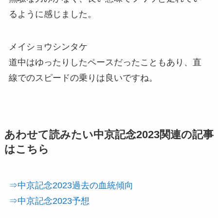
るように感じました。
メイショウシンタケ
道中はゆったりしたペースだったこともあり、直
線でのスピードの乗りは良いですね。
あわせて読みたい中京記念2023関連の記事
はこちら
⇒中京記念2023過去の血統傾向
⇒中京記念2023予想