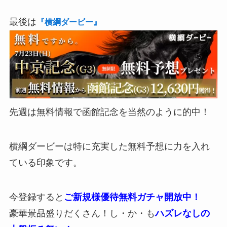
最後は
『横綱ダービー』
先週は無料情報で函館記念を当然のように的中！
横綱ダービーは特に
充実した無料予想に力を入れ
ている
印象です。
今登録すると
ご新規様優待無料ガチャ開放中！
豪華景品盛りだくさん！し・か・も
ハズレなしの