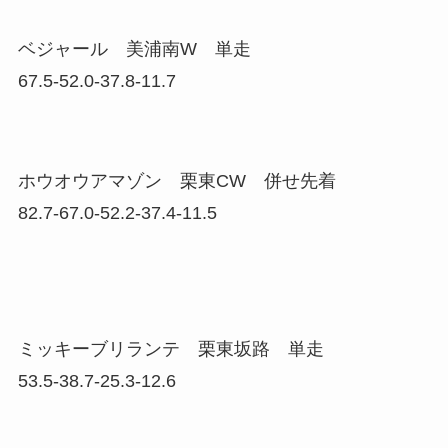
ベジャール 美浦南W 単走
67.5-52.0-37.8-11.7
ホウオウアマゾン 栗東CW 併せ先着
82.7-67.0-52.2-37.4-11.5
ミッキーブリランテ 栗東坂路 単走
53.5-38.7-25.3-12.6